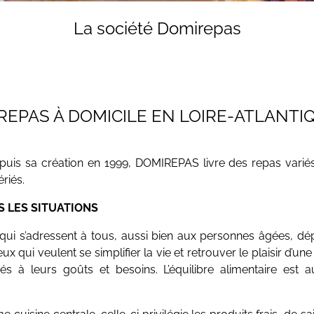
La société Domirepas
 REPAS À DOMICILE EN LOIRE-ATLANTI
puis sa création en 1999, DOMIREPAS livre des repas variés 
riés.
 LES SITUATIONS
i s’adressent à tous, aussi bien aux personnes âgées, dé
 qui veulent se simplifier la vie et retrouver le plaisir d’une
s à leurs goûts et besoins. L’équilibre alimentaire est
cuisine centrale, celle-ci privilégie les produits frais, de s